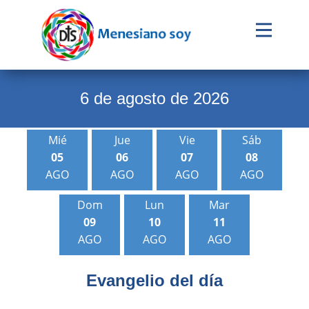
Evangelio
Calendario
6 de agosto de 2026
Liturgia
Mié
Jue
Vie
Sáb
Novena
05
06
07
08
Institucional
AGO
AGO
AGO
AGO
Familia Menesiana
Dom
Lun
Mar
09
10
11
Pastoral Vocacional
AGO
AGO
AGO
Recursos
Evangeli
o del dí
a
Contacto