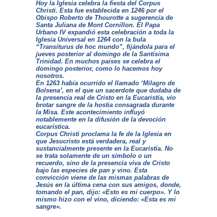
Hoy la Iglesia celebra la fiesta del
Corpus
Christi
. Esta fue establecida en 1246 por el
Obispo Roberto de Thourotte a sugerencia de
Santa Juliana de Mont Cornillon. El Papa
Urbano IV expandió esta celebración a toda la
Iglesia Universal en 1264 con la bula
“
Transiturus de hoc mundo
”, fijándola para el
jueves posterior al domingo de la Santísima
Trinidad. En muchos países se celebra el
domingo posterior, como lo hacemos hoy
nosotros.
En 1263 había ocurrido el llamado ‘Milagro de
Bolsena’, en el que un sacerdote que dudaba de
la presencia real de Cristo en la Eucaristía, vio
brotar sangre de la hostia consagrada durante
la Misa. Este acontecimiento influyó
notablemente en la difusión de la devoción
eucarística.
Corpus Christi
proclama la fe de la Iglesia en
que Jesucristo está verdadera, real y
sustancialmente presente en la Eucaristía. No
se trata solamente de un símbolo o un
recuerdo, sino de la presencia viva de Cristo
bajo las especies de pan y vino. Esta
convicción viene de las mismas palabras de
Jesús en la última cena con sus amigos, donde,
tomando el pan, dijo: «
Esto es mi cuerpo»
. Y lo
mismo hizo con el vino, diciendo:
«Esta es mi
sangre»
.