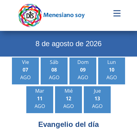
Evangelio
Calendario
8 de agosto de 2026
Liturgia
Vie
Sáb
Dom
Lun
Novena
07
08
09
10
Institucional
AGO
AGO
AGO
AGO
Familia Menesiana
Mar
Mié
Jue
11
12
13
Pastoral Vocacional
AGO
AGO
AGO
Recursos
Evangeli
o del dí
a
Contacto