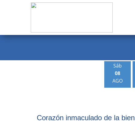
Evangelio
Calendario
Liturgia
Novena
Sáb
08
Institucional
AGO
Familia Menesiana
Pastoral Vocacional
Recursos
Corazón inmaculado de la bie
Contacto