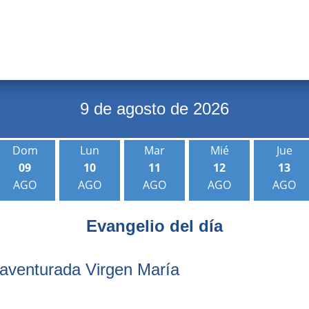
9 de agosto de 2026
Dom
Lun
Mar
Mié
Jue
09
10
11
12
13
AGO
AGO
AGO
AGO
AGO
Evangeli
o del dí
a
naventurada Virgen María