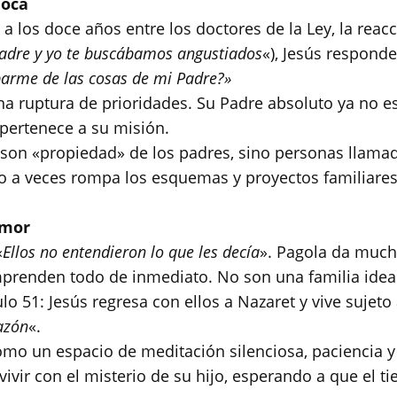
loca
a los doce años entre los doctores de la Ley, la reac
adre y yo te buscábamos angustiados
«), Jesús respond
arme de las cosas de mi Padre?»
na ruptura de prioridades. Su Padre absoluto ya no es
 pertenece a su misión.
o son «propiedad» de los padres, sino personas llama
o a veces rompa los esquemas y proyectos familiares
amor
«
Ellos no entendieron lo que les decía
». Pagola da mucha
omprenden todo de inmediato. No son una familia idea
culo 51: Jesús regresa con ellos a Nazaret y vive sujet
azón
«.
omo un espacio de meditación silenciosa, paciencia y 
ivir con el misterio de su hijo, esperando a que el t