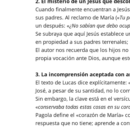
2. El misterio de un Jesús que desco
​Cuando finalmente encuentran a Jesús 
sus padres. Al reclamo de María («
Tu p
un después: «
¿No sabían que debo ocup
​Se subraya que aquí Jesús establece u
en propiedad a sus padres terrenales;
​El autor nos recuerda que los hijos n
propia vocación ante Dios, aunque est
3. La incomprensión aceptada con 
​El texto de Lucas dice explícitamente: 
José, a pesar de su santidad, no lo c
​Sin embargo, la clave está en el versí
«
conservaba todas estas cosas en su cor
​Pagola define el «corazón de María» c
respuesta que no tiene; aprende a conv