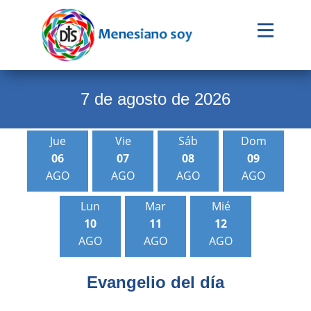
Evangelio
Calendario
7 de agosto de 2026
Liturgia
Jue
Vie
Sáb
Dom
Novena
06
07
08
09
Institucional
AGO
AGO
AGO
AGO
Familia Menesiana
Lun
Mar
Mié
10
11
12
Pastoral Vocacional
AGO
AGO
AGO
Recursos
Evangeli
o del dí
a
Contacto