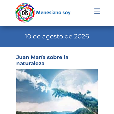
Evangelio
Calendario
10 de agosto de 2026
Liturgia
Novena
Juan María sobre la
naturaleza
Institucional
Familia Menesiana
Pastoral Vocacional
Recursos
Contacto