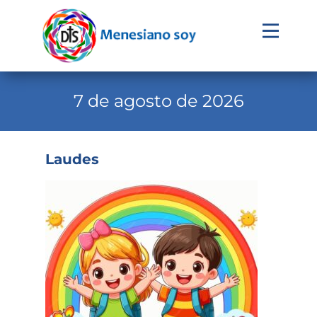
Evangelio
Calendario
7 de agosto de 2026
Liturgia
Novena
Laudes
Institucional
Familia Menesiana
Pastoral Vocacional
Recursos
Contacto