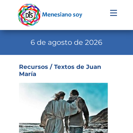
Evangelio
Calendario
6 de agosto de 2026
Liturgia
Novena
Recursos / Textos de Juan
María
Institucional
Familia Menesiana
Pastoral Vocacional
Recursos
Contacto