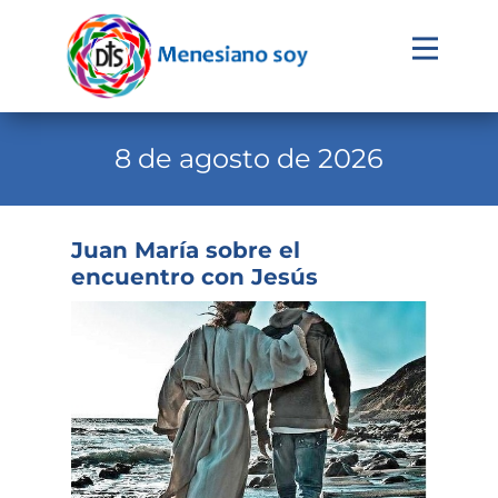
Evangelio
Calendario
8 de agosto de 2026
Liturgia
Novena
Juan María sobre el
encuentro con Jesús
Institucional
Familia Menesiana
Pastoral Vocacional
Recursos
Contacto