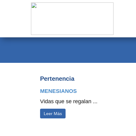
Evangelio
Calendario
Liturgia
Novena
Institucional
Pertenencia
Familia Menesiana
MENESIANOS
Pastoral Vocacional
Vidas que se regalan ...
Recursos
Leer Más
Contacto