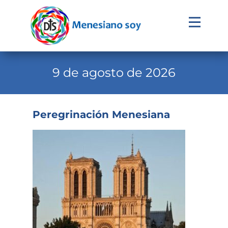
Evangelio
Calendario
9 de agosto de 2026
Liturgia
Novena
Peregrinación Menesiana
Institucional
Familia Menesiana
Pastoral Vocacional
Recursos
Contacto