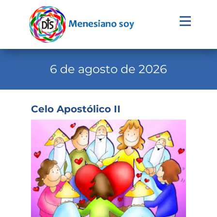
Evangelio
Calendario
6 de agosto de 2026
Liturgia
Novena
Celo Apostólico II
Institucional
Familia Menesiana
Pastoral Vocacional
Recursos
Contacto