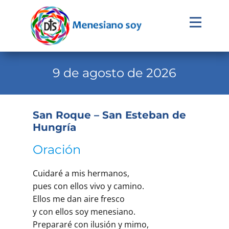
Evangelio
Calendario
9 de agosto de 2026
Liturgia
Novena
San Roque – San Esteban de
Hungría
Institucional
Oración
Familia Menesiana
Pastoral Vocacional
Cuidaré a mis hermanos,
pues con ellos vivo y camino.
Recursos
Ellos me dan aire fresco
Contacto
y con ellos soy menesiano.
Prepararé con ilusión y mimo,