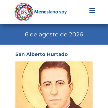
Evangelio
Calendario
6 de agosto de 2026
Liturgia
Novena
San Alberto Hurtado
Institucional
Familia Menesiana
Pastoral Vocacional
Recursos
Contacto