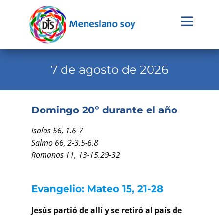
Evangelio
Calendario
7 de agosto de 2026
Liturgia
Novena
Domingo 20º durante el año
Institucional
Isaías 56, 1.6-7
Familia Menesiana
Salmo 66, 2-3.5-6.8
Romanos 11, 13-15.29-32
Pastoral Vocacional
Recursos
Evangelio: Mateo 15, 21-28
Contacto
Jesús partió de allí y se retiró al país de