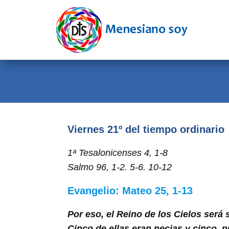
Evangelio
Calendario
Liturgia
Novena
Institucional
Viernes 21º del tiempo ordinario
Familia Menesiana
1ª Tesalonicenses 4, 1-8
Salmo 96, 1-2. 5-6. 10-12
Pastoral Vocacional
Recursos
Evangelio: Mateo 25, 1-13
Contacto
Por eso, el Reino de los Cielos será
Cinco de ellas eran necias y cinco, 