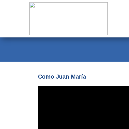
Evangelio
Calendario
Liturgia
Novena
Institucional
Como Juan María
Familia Menesiana
Pastoral Vocacional
Recursos
Contacto