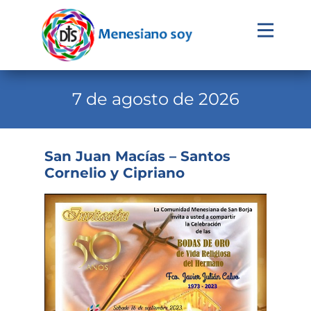
Evangelio
Calendario
7 de agosto de 2026
Liturgia
Novena
San Juan Macías – Santos
Cornelio y Cipriano
Institucional
Familia Menesiana
Pastoral Vocacional
Recursos
Contacto