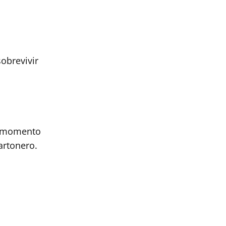
sobrevivir
n momento
cartonero.