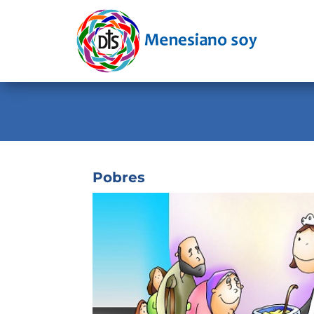
Evangelio
Calendario
Liturgia
Novena
Institucional
Pobres
Familia Menesiana
Pastoral Vocacional
Recursos
Contacto