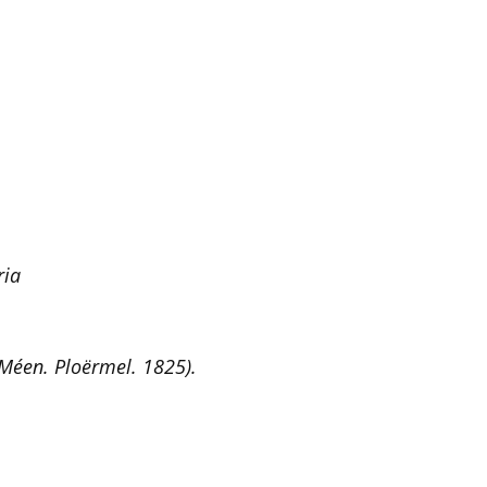
ria
 Méen. Ploërmel. 1825).