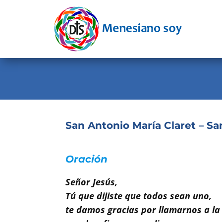
Evangelio
Calendario
Liturgia
Novena
Institucional
San Antonio María Claret – Sa
Familia Menesiana
Oración
Pastoral Vocacional
Señor Jesús,
Recursos
Tú que dijiste que todos sean uno,
Contacto
te damos gracias por llamarnos a la