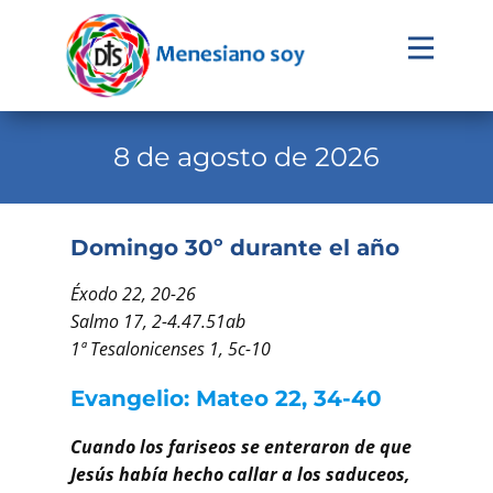
Evangelio
Calendario
8 de agosto de 2026
Liturgia
Novena
Domingo 30º durante el año
Institucional
Éxodo 22, 20-26
Familia Menesiana
Salmo 17, 2-4.47.51ab
1ª Tesalonicenses 1, 5c-10
Pastoral Vocacional
Evangelio: Mateo 22, 34-40
Recursos
Cuando los fariseos se enteraron de que
Contacto
Jesús había hecho callar a los saduceos,