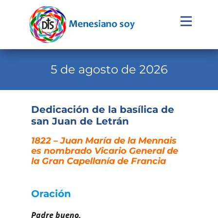
Evangelio
Calendario
5 de agosto de 2026
Liturgia
Novena
Dedicación de la basílica de
san Juan de Letrán
Institucional
1822 – Juan María de la Mennais
Familia Menesiana
es nombrado Vicario General de
Pastoral Vocacional
la Gran Capellanía de Fran
cia
Recursos
Oración
Contacto
Padre bueno,