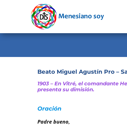
Evangelio
Calendario
Liturgia
Novena
Institucional
Beato Miguel Agustín Pro – S
Familia Menesiana
1903 – En Vitré, el comandante He
presenta su dimisión.
Pastoral Vocacional
Recursos
Oración
Contacto
Padre bueno,