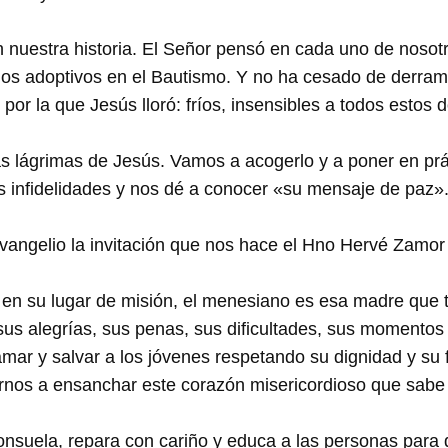
n nuestra historia. El Señor pensó en cada uno de nosotr
ijos adoptivos en el Bautismo. Y no ha cesado de derr
r la que Jesús lloró: fríos, insensibles a todos estos 
as lágrimas de Jesús. Vamos a acogerlo y a poner en prá
 infidelidades y nos dé a conocer «su mensaje de paz». 
vangelio la invitación que nos hace el Hno Hervé Zamor 
ia, en su lugar de misión, el menesiano es esa madre que 
sus alegrías, sus penas, sus dificultades, sus momentos d
ar y salvar a los jóvenes respetando su dignidad y su f
os a ensanchar este corazón misericordioso que sabe cu
consuela, repara con cariño y educa a las personas para