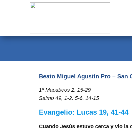
Evangelio
Calendario
Liturgia
Novena
Institucional
Beato Miguel Agustín Pro – San 
Familia Menesiana
1ª Macabeos 2, 15-29
Pastoral Vocacional
Salmo 49, 1-2. 5-6. 14-15
Recursos
Evangelio
:
Lucas 19, 41-44
Contacto
Cuando Jesús estuvo cerca y vio la ci