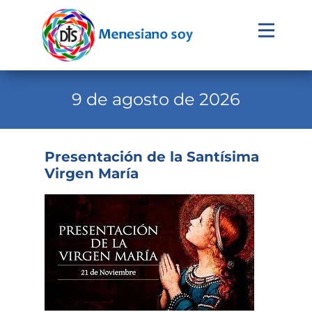
Evangelio
Calendario
9 de agosto de 2026
Liturgia
Novena
Presentación de la Santísima
Virgen María
Institucional
Familia Menesiana
Pastoral Vocacional
Recursos
Contacto