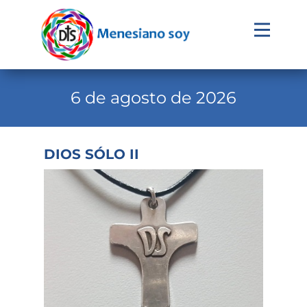
Evangelio
Calendario
6 de agosto de 2026
Liturgia
Novena
DIOS SÓLO II
Institucional
Familia Menesiana
Pastoral Vocacional
Recursos
Contacto