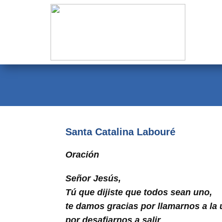
Evangelio
Calendario
Liturgia
Novena
Institucional
Santa Catalina Labouré
Familia Menesiana
Oración
Pastoral Vocacional
Señor Jesús,
Recursos
Tú que dijiste que todos sean uno,
Contacto
te damos gracias por llamarnos a la 
por desafiarnos a salir