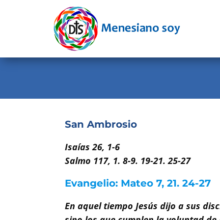
Evangelio
Calendario
Liturgia
Novena
Institucional
San Ambrosio
Familia Menesiana
Isaías 26, 1-6
Salmo 117, 1. 8-9. 19-21. 25-27
Pastoral Vocacional
Recursos
Evangelio: Mateo 7, 21. 24-27
Contacto
En aquel tiempo Jesús dijo a sus disc
sino los que cumplen la voluntad de 