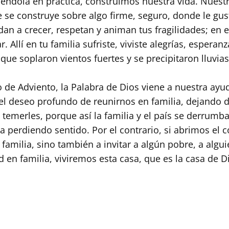
éndola en práctica, construimos nuestra vida. Nuest
e se construye sobre algo firme, seguro, donde le gu
dan a crecer, respetan y animan tus fragilidades; en 
llí en tu familia sufriste, viviste alegrías, esperanza
que soplaron vientos fuertes y se precipitaron lluvi
 de Adviento, la Palabra de Dios viene a nuestra ayu
 el deseo profundo de reunirnos en familia, dejando d
temerles, porque así la familia y el país se derrumb
a perdiendo sentido. Por el contrario, si abrimos el 
 familia, sino también a invitar a algún pobre, a algu
d en familia, viviremos esta casa, que es la casa de D