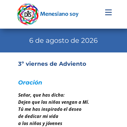
Evangelio
Calendario
6 de agosto de 2026
Liturgia
Novena
3º viernes de Adviento
Institucional
Familia Menesiana
Oración
Pastoral Vocacional
Señor, que has dicho:
Dejen que los niños vengan a Mí.
Recursos
Tú me has inspirado el deseo
de dedicar mi vida
Contacto
a los niños y jóvenes