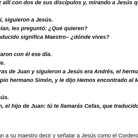
z allí con dos de sus discípulos y, mirando a Jesús q
í, siguieron a Jesús.
guían, les preguntó: ¿Qué quieren?
raducido significa Maestro– ¿dónde vives?
aron con él ese día.
e.
ras de Juan y siguieron a Jesús era Andrés, el her
opio hermano Simón, y le dijo Hemos encontrado al M
sús.
n, el hijo de Juan: tú te llamarás Cefas, que traducid
n a su maestro decir y señalar a Jesús como el Cordero