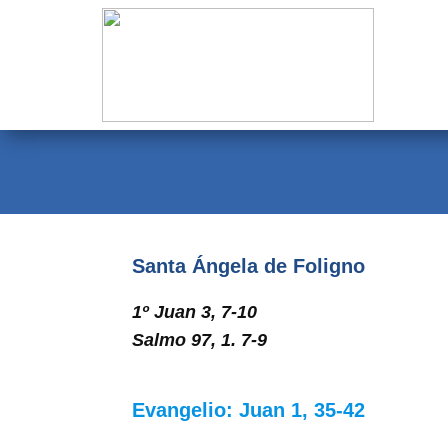
Evangelio
Calendario
Liturgia
Novena
Institucional
Santa Ángela de Foligno
Familia Menesiana
1º Juan 3, 7-10
Pastoral Vocacional
Salmo 97, 1. 7-9
Recursos
Evangelio: Juan 1, 35-42
Contacto