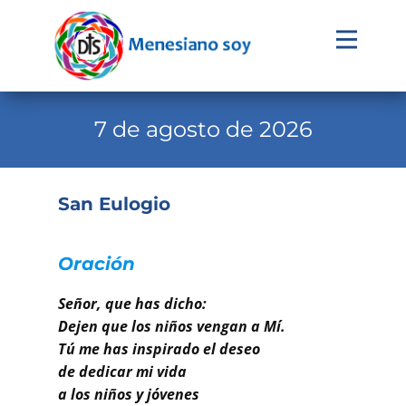
Evangelio
Calendario
7 de agosto de 2026
Liturgia
Novena
San Eulogio
Institucional
Familia Menesiana
Oración
Pastoral Vocacional
Señor, que has dicho:
Dejen que los niños vengan a Mí.
Recursos
Tú me has inspirado el deseo
de dedicar mi vida
Contacto
a los niños y jóvenes