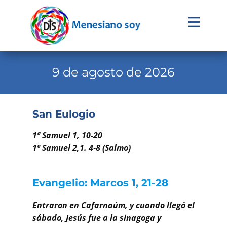
Evangelio
Calendario
9 de agosto de 2026
Liturgia
Novena
San Eulogio
Institucional
1ª Samuel 1, 10-20
Familia Menesiana
1ª Samuel 2,1. 4-8 (Salmo)
Pastoral Vocacional
Evangelio: Marcos 1, 21-28
Recursos
Entraron en Cafarnaúm, y cuando llegó el
Contacto
sábado, Jesús fue a la sinagoga y