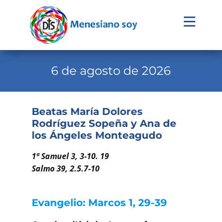
Evangelio
Calendario
6 de agosto de 2026
Liturgia
Novena
Beatas María Dolores
Rodríguez Sopeña y Ana de
Institucional
los Ángeles Monteagudo
Familia Menesiana
1ª Samuel 3, 3-10. 19
Pastoral Vocacional
Salmo 39, 2.5.7-10
Recursos
Evangelio: Marcos 1, 29-39
Contacto