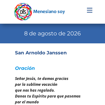
Evangelio
Calendario
8 de agosto de 2026
Liturgia
Novena
San Arnoldo Janssen
Institucional
Familia Menesiana
Oración
Pastoral Vocacional
Señor Jesús, te damos gracias
por la sublime vocación
Recursos
que nos has regalado.
Danos tu Espíritu para que pasemos
Contacto
por el mundo