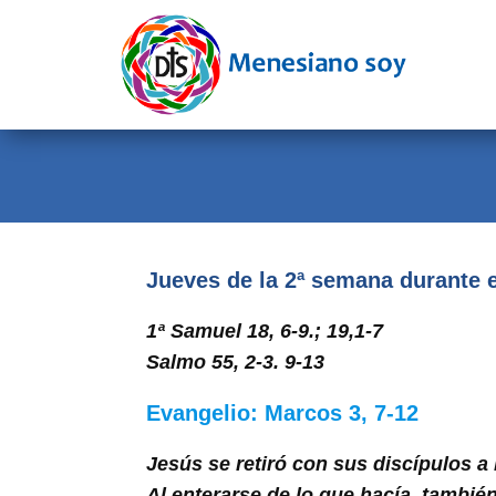
Evangelio
Calendario
Liturgia
Novena
Institucional
Jueves de la 2ª semana durante 
Familia Menesiana
1ª Samuel 18, 6-9.; 19,1-7
Salmo 55, 2-3. 9-13
Pastoral Vocacional
Recursos
Evangelio: Marcos 3, 7-12
Contacto
Jesús se retiró con sus discípulos a l
Al enterarse de lo que hacía, tambié