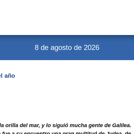
8 de agosto de 2026
el año
a orilla del mar, y lo siguió mucha gente de Galilea.
n fue a su encuentro una gran multitud de Judea, de 