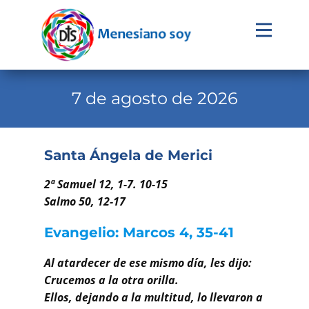
Evangelio
Calendario
7 de agosto de 2026
Liturgia
Novena
Santa Ángela de Merici
Institucional
2ª Samuel 12, 1-7. 10-15
Familia Menesiana
Salmo 50, 12-17
Pastoral Vocacional
Evangelio: Marcos 4, 35-41
Recursos
Al atardecer de ese mismo día, les dijo:
Crucemos a la otra orilla.
Contacto
Ellos, dejando a la multitud, lo llevaron a