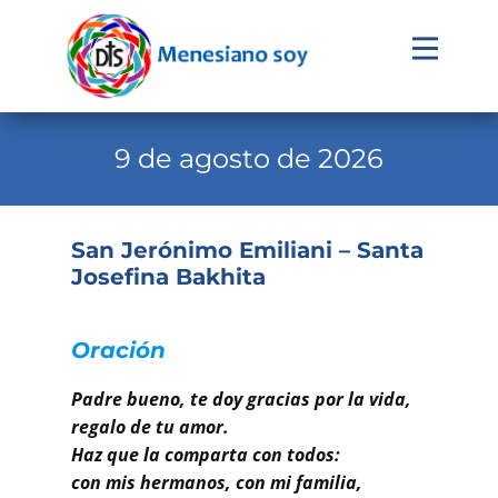
Evangelio
Calendario
9 de agosto de 2026
Liturgia
Novena
San Jerónimo Emiliani – Santa
Josefina Bakhita
Institucional
Familia Menesiana
Oración
Pastoral Vocacional
Padre bueno, te doy gracias por la vida,
Recursos
regalo de tu amor.
Haz que la comparta con todos:
Contacto
con mis hermanos, con mi familia,