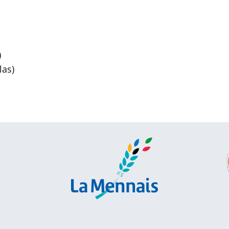
)
las)