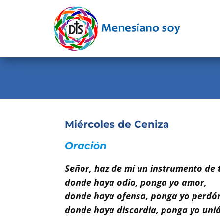
Evangelio
Calendario
Liturgia
Novena
Institucional
Miércoles de Ceniza
Familia Menesiana
Oración
Pastoral Vocacional
Señor, haz de mí un instrumento de 
donde haya odio, ponga yo amor,
Recursos
donde haya ofensa, ponga yo perdó
Contacto
donde haya discordia, ponga yo unió