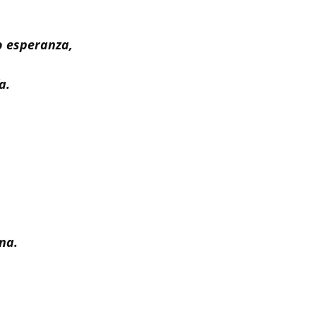
o esperanza,
a.
na.