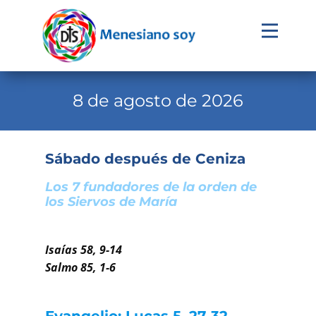
Evangelio
Calendario
8 de agosto de 2026
Liturgia
Novena
Sábado después de Ceniza
Institucional
Los 7 fundadores de la orden de
los Siervos de María
Familia Menesiana
Pastoral Vocacional
Isaías 58, 9-14
Recursos
Salmo 85, 1-6
Contacto
Evangelio: Lucas 5, 27-32