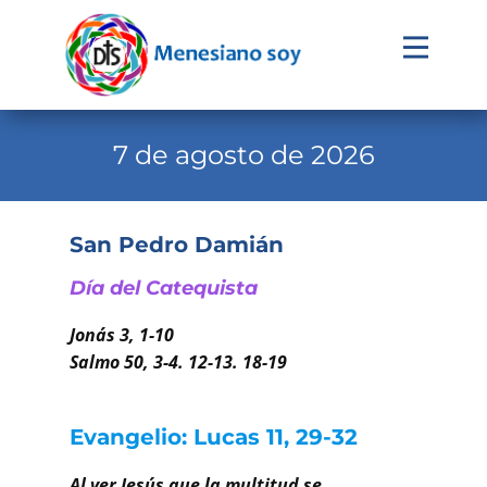
Evangelio
Calendario
7 de agosto de 2026
Liturgia
Novena
San Pedro Damián
Institucional
Día del Catequista
Familia Menesiana
Jonás 3, 1-10
Pastoral Vocacional
Salmo 50, 3-4. 12-13. 18-19
Recursos
Evangelio: Lucas 11, 29-32
Contacto
Al ver Jesús que la multitud se