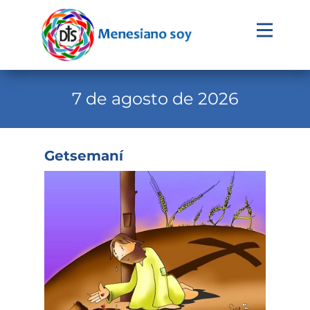
Evangelio
Calendario
7 de agosto de 2026
Liturgia
Novena
Getsemaní
Institucional
Familia Menesiana
Pastoral Vocacional
Recursos
Contacto