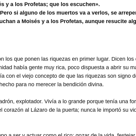
 y a los Profetas; que los escuchen».
 Pero si alguno de los muertos va a verlos, se arrepe
chan a Moisés y a los Profetas, aunque resucite al
n los que ponen las riquezas en primer lugar. Dicen los
idad había gente muy rica, poco dispuesta a abrir su m
 con el viejo concepto de que las riquezas son signo de 
 hecho para no merecer la bendición divina.
adrón, explotador. Vivía a lo grande porque tenía una fo
l corazón al Lázaro de la puerta; nunca le importó su v
po a ser y actuar como el rico: gozar de la vida, festejar