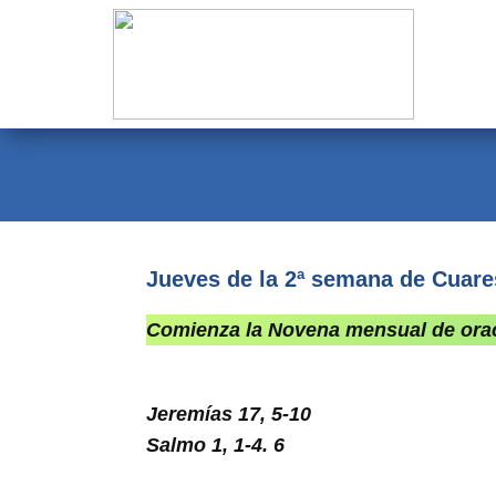
Evangelio
Calendario
Liturgia
Novena
Institucional
Jueves de la 2ª semana de Cuar
Familia Menesiana
Comienza la Novena mensual de oraci
Pastoral Vocacional
Recursos
Jeremías 17, 5-10
Salmo 1, 1-4. 6
Contacto