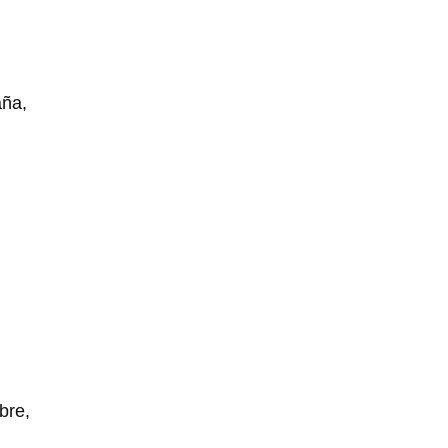
aña,
bre,