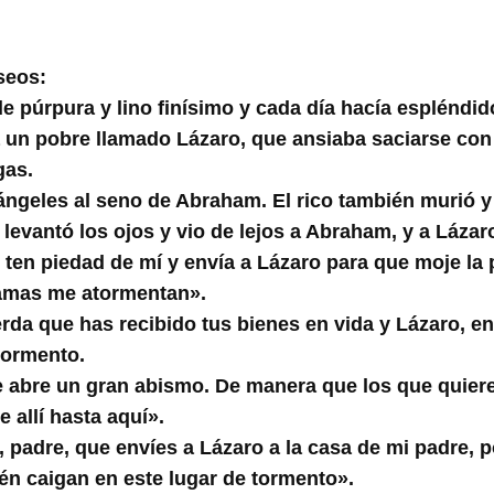
seos:
e púrpura y lino finísimo y cada día hacía espléndi
a un pobre llamado Lázaro, que ansiaba saciarse con 
gas.
 ángeles al seno de Abraham. El rico también murió y
evantó los ojos y vio de lejos a Abraham, y a Lázaro
en piedad de mí y envía a Lázaro para que moje la 
lamas me atormentan».
da que has recibido tus bienes en vida y Lázaro, en
 tormento.
 abre un gran abismo. De manera que los que quiere
 allí hasta aquí».
, padre, que envíes a Lázaro a la casa de mi padre,
én caigan en este lugar de tormento».