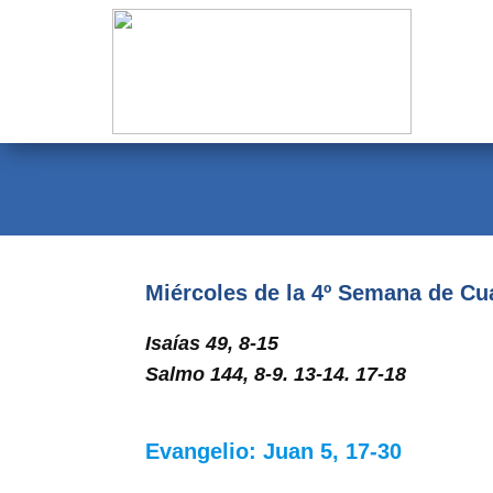
Evangelio
Calendario
Liturgia
Novena
Institucional
Miércoles de la 4º Semana de C
Familia Menesiana
Isaías 49, 8-15
Pastoral Vocacional
Salmo 144, 8-9. 13-14. 17-18
Recursos
Evangelio: Juan 5, 17-30
Contacto