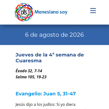
Evangelio
Calendario
6 de agosto de 2026
Liturgia
Novena
Jueves de la 4ª semana de
Cuaresma
Institucional
Familia Menesiana
Éxodo 32, 7-14
Salmo 105, 19-23
Pastoral Vocacional
Recursos
Evangelio: Juan 5, 31-47
Contacto
Jesús dijo a los judíos: Si yo diera