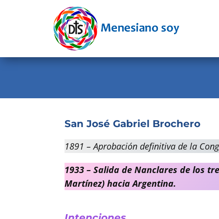
Evangelio
Calendario
Liturgia
Novena
Institucional
San José Gabriel Brochero
Familia Menesiana
1891 – Aprobación definitiva de la Cong
Pastoral Vocacional
1933 – Salida de Nanclares de los t
Recursos
Martínez) hacia Argentina.
Contacto
Intenciones