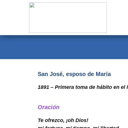
Evangelio
Calendario
Liturgia
Novena
Institucional
San José, esposo de María
Familia Menesiana
1891 – Primera toma de hábito en el 
Pastoral Vocacional
Recursos
Oración
Contacto
Te ofrezco, ¡oh Dios!