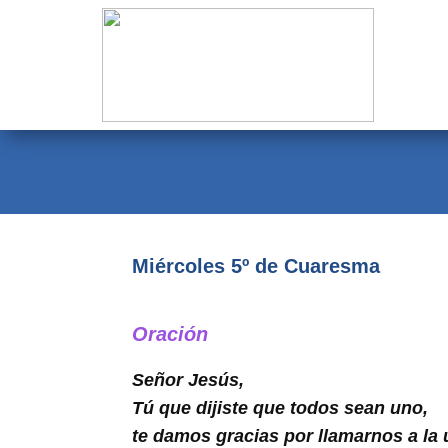
Evangelio
Calendario
Liturgia
Novena
Institucional
Miércoles 5º de Cuaresma
Familia Menesiana
Pastoral Vocacional
Oración
Recursos
Señor Jesús,
Tú que dijiste que todos sean uno,
Contacto
te damos gracias por llamarnos a la 