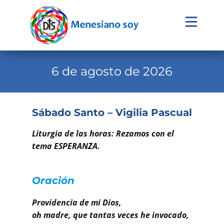
Evangelio
Calendario
6 de agosto de 2026
Liturgia
Novena
Sábado Santo – Vigilia Pascual
Institucional
Liturgia de las horas: Rezamos con el
Familia Menesiana
tema ESPERANZA.
Pastoral Vocacional
Oración
Recursos
Providencia de mi Dios,
Contacto
oh madre, que tantas veces he invocado,