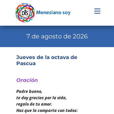
Evangelio
Calendario
7 de agosto de 2026
Liturgia
Novena
Jueves de la octava de
Pascua
Institucional
Familia Menesiana
Oración
Pastoral Vocacional
Padre bueno,
Recursos
te doy gracias por la vida,
regalo de tu amor.
Contacto
Haz que la comparta con todos: