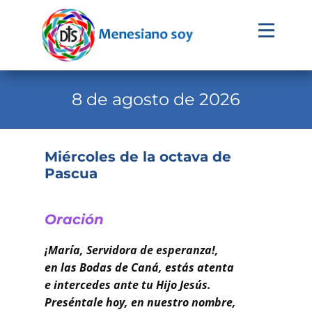
Evangelio
Calendario
8 de agosto de 2026
Liturgia
Novena
Miércoles de la octava de
Pascua
Institucional
Familia Menesiana
Oración
Pastoral Vocacional
¡María, Servidora de esperanza!,
Recursos
en las Bodas de Caná, estás atenta
e intercedes ante tu Hijo Jesús.
Contacto
Preséntale hoy, en nuestro nombre,